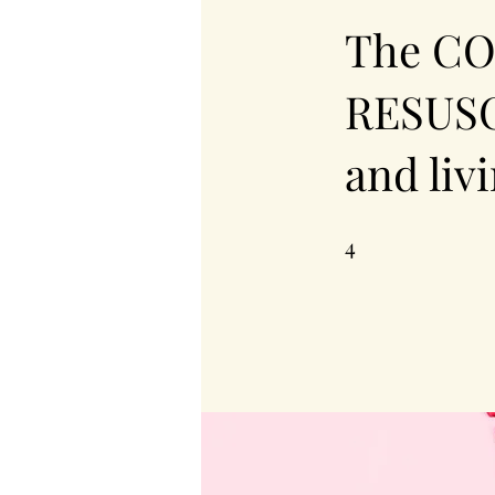
The CO
RESUSC
and liv
4
4 undefined