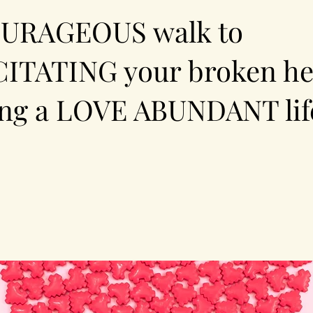
URAGEOUS walk to
ITATING your broken he
ing a LOVE ABUNDANT lif