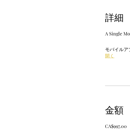
詳細
A Single Mo
モバイルア
開く
金額
CA$997.00