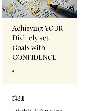
Achieving YOUR
Divinely set
Goals with
CONFIDENCE
4
4 undefined
詳細
A Single Mother's 12-month